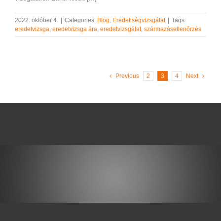
2022. október 4.
|
Categories:
Blog
,
Eredetiségvizsgálat
|
Tags:
eredetvizsga
,
eredetvizsga ára
,
eredetvizsgálat
,
származásellenőrzés
Previous
2
3
4
Next