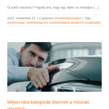
Új autót vásárolsz? Figyelj arra, hogy egy lépés se maradjon [...]
2023. szeptember 25.
|
Categories:
Eredetiségvizsgálat
|
Tags:
eredetvizsga
,
eredetvizsga ára
,
eredetvizsgálat
,
gépjármű vizsgáztatás
Milyen hiba kategóriák léteznek a műszaki
vizsgán?