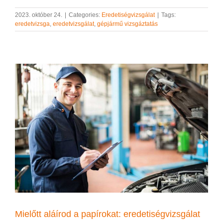
2023. október 24.
|
Categories:
Eredetiségvizsgálat
|
Tags:
eredetvizsga
,
eredetvizsgálat
,
gépjármű vizsgáztatás
Mielőtt aláírod a papírokat: eredetiségvizsgálat