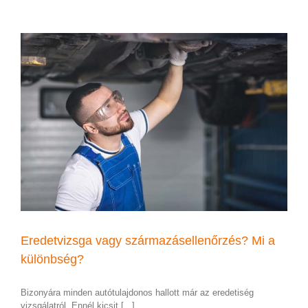
Eredetvizsga vagy származásellenőrzés? Mi a
különbség?
Bizonyára minden autótulajdonos hallott már az eredetiség
vizsgálatról. Ennél kicsit [...]