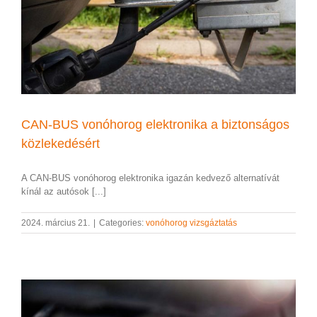
CAN-BUS vonóhorog elektronika a biztonságos
közlekedésért
A CAN-BUS vonóhorog elektronika igazán kedvező alternatívát
kínál az autósok [...]
2024. március 21.
|
Categories:
vonóhorog vizsgáztatás