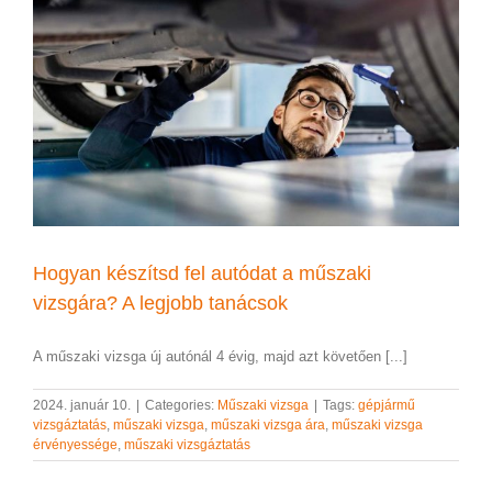
Hogyan készítsd fel autódat a műszaki
vizsgára? A legjobb tanácsok
A műszaki vizsga új autónál 4 évig, majd azt követően [...]
2024. január 10.
|
Categories:
Műszaki vizsga
|
Tags:
gépjármű
vizsgáztatás
,
műszaki vizsga
,
műszaki vizsga ára
,
műszaki vizsga
érvényessége
,
műszaki vizsgáztatás