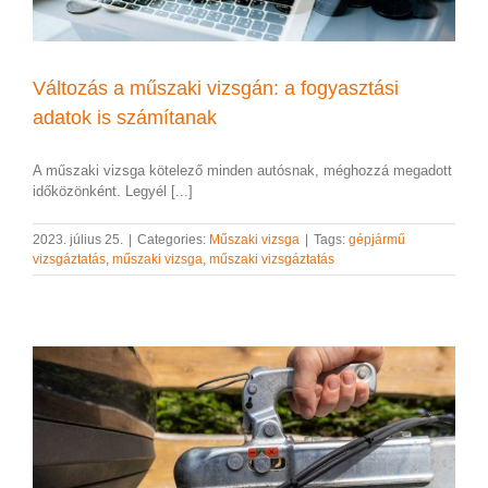
Változás a műszaki vizsgán: a fogyasztási
adatok is számítanak
A műszaki vizsga kötelező minden autósnak, méghozzá megadott
időközönként. Legyél [...]
2023. július 25.
|
Categories:
Műszaki vizsga
|
Tags:
gépjármű
vizsgáztatás
,
műszaki vizsga
,
műszaki vizsgáztatás