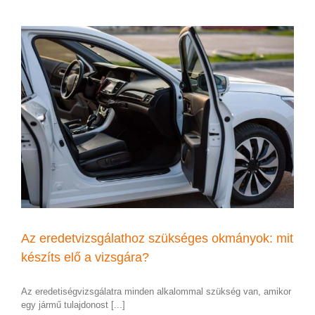
Az eredetvizsgálathoz szükséges okmányok: mit
készíts elő a vizsgára?
Az eredetiségvizsgálatra minden alkalommal szükség van, amikor
egy jármű tulajdonost [...]