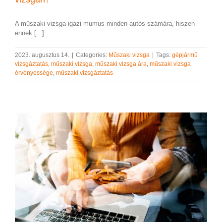
A műszaki vizsga igazi mumus minden autós számára, hiszen
ennek [...]
2023. augusztus 14.
|
Categories:
Műszaki vizsga
|
Tags:
gépjármű
vizsgáztatás
,
műszaki vizsga
,
műszaki vizsga ára
,
műszaki vizsga
érvényessége
,
műszaki vizsgáztatás