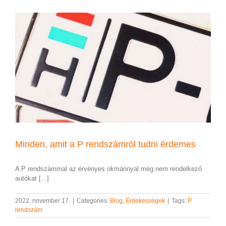
Minden, amit a P rendszámról tudni érdemes
A P rendszámmal az érvényes okmánnyal még nem rendelkező
autókat [...]
2022. november 17.
|
Categories:
Blog
,
Érdekességek
|
Tags:
P
rendszám