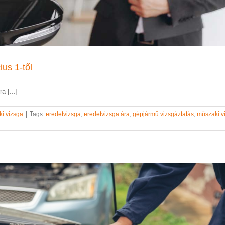
ius 1-től
a [...]
i vizsga
|
Tags:
eredetvizsga
,
eredetvizsga ára
,
gépjármű vizsgáztatás
,
műszaki v