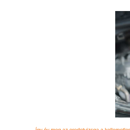
Így óv meg az eredetvizsga a kellemetle