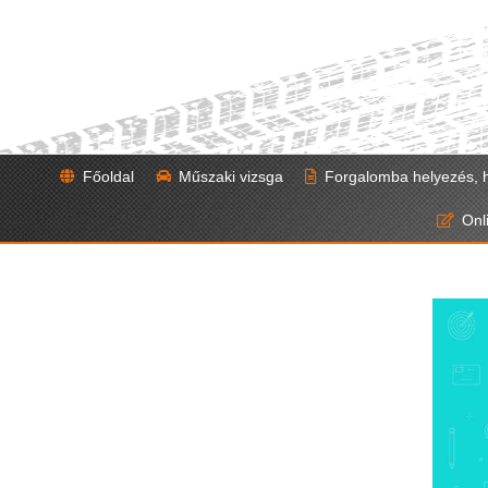
Skip
to
content
Főoldal
Műszaki vizsga
Forgalomba helyezés, 
Onl