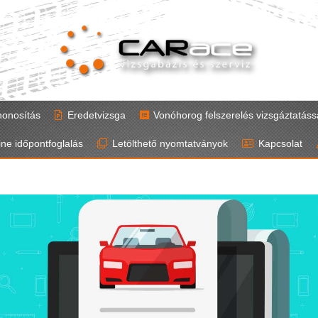
honosítás
Eredetvizsga
Vonóhorog felszerelés vizsgáztatáss
ine időpontfoglalás
Letölthető nyomtatványok
Kapcsolat