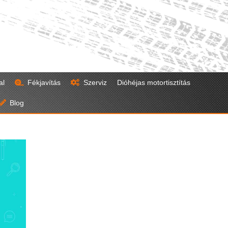
al
Fékjavítás
Szerviz
Dióhéjas motortisztítás
Blog