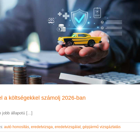
l a költségekkel számolj 2026-ban
jobb állapotú [...]
gs:
autó honosítás
,
eredetvizsga
,
eredetvizsgálat
,
gépjármű vizsgáztatás