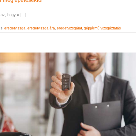
z, hogy a [...]
gs:
eredetvizsga
,
eredetvizsga ára
,
eredetvizsgálat
,
gépjármű vizsgáztatás