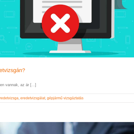
detvizsgán?
n vannak, az ár [...]
redetvizsga
,
eredetvizsgálat
,
gépjármű vizsgáztatás