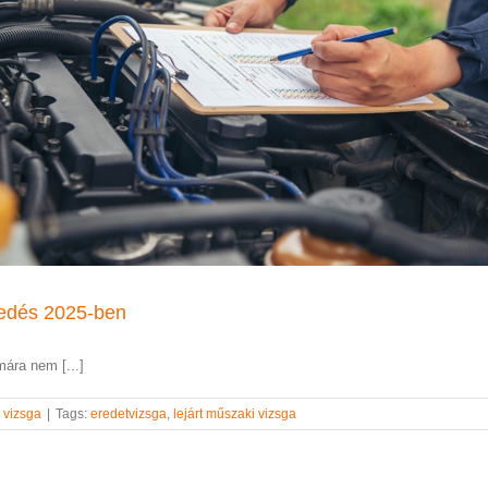
kedés 2025-ben
ára nem [...]
 vizsga
|
Tags:
eredetvizsga
,
lejárt műszaki vizsga