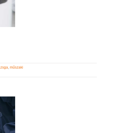
izsga
,
műszaki