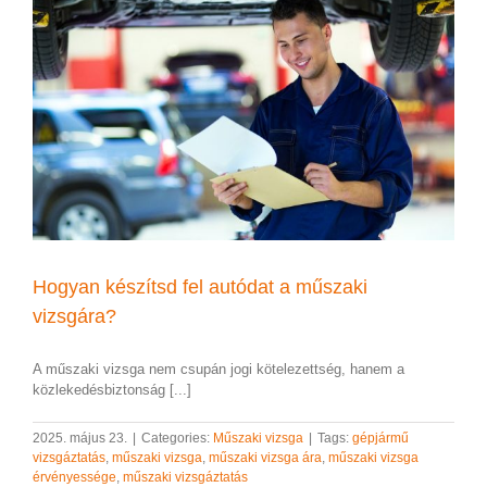
Hogyan készítsd fel autódat a műszaki
vizsgára?
A műszaki vizsga nem csupán jogi kötelezettség, hanem a
közlekedésbiztonság [...]
2025. május 23.
|
Categories:
Műszaki vizsga
|
Tags:
gépjármű
vizsgáztatás
,
műszaki vizsga
,
műszaki vizsga ára
,
műszaki vizsga
érvényessége
,
műszaki vizsgáztatás