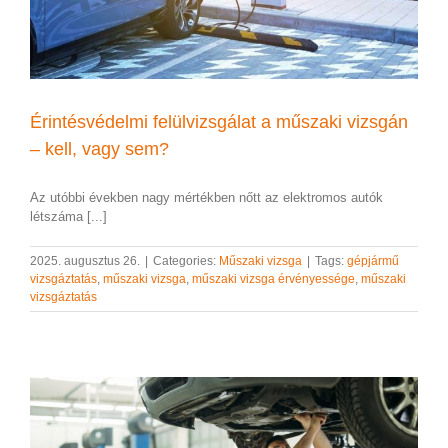
Érintésvédelmi felülvizsgálat a műszaki vizsgán
– kell, vagy sem?
Az utóbbi években nagy mértékben nőtt az elektromos autók
létszáma [...]
2025. augusztus 26.
|
Categories:
Műszaki vizsga
|
Tags:
gépjármű
vizsgáztatás
,
műszaki vizsga
,
műszaki vizsga érvényessége
,
műszaki
vizsgáztatás