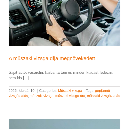
A műszaki vizsga díja megnövekedett
Saját autót vásárolni, karbantartani és minden kiadást fedezni,
nem kis [...]
2026. február 10.
|
Categories:
Műszaki vizsga
|
Tags:
gépjármű
vizsgáztatás
,
műszaki vizsga
,
műszaki vizsga ára
,
műszaki vizsgáztatás