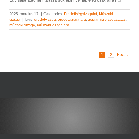
Egy saját autó fenntartása sok előnnyel jár, elég csak arra [...]
2025. március 17.
|
Categories:
Eredetiségvizsgálat
,
Műszaki
vizsga
|
Tags:
eredetvizsga
,
eredetvizsga ára
,
gépjármű vizsgáztatás
,
műszaki vizsga
,
műszaki vizsga ára
1
2
Next