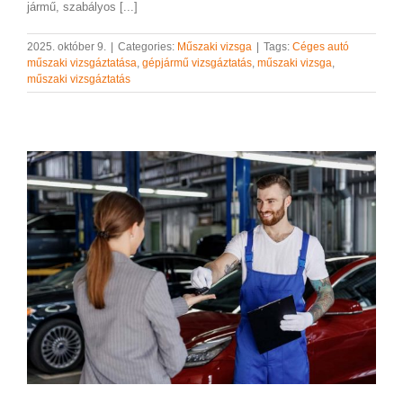
jármű, szabályos [...]
2025. október 9.
|
Categories:
Műszaki vizsga
|
Tags:
Céges autó
műszaki vizsgáztatása
,
gépjármű vizsgáztatás
,
műszaki vizsga
,
műszaki vizsgáztatás