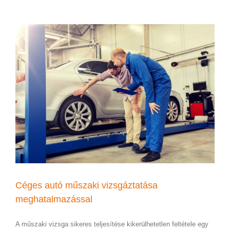
Céges autó műszaki vizsgáztatása
meghatalmazással
A műszaki vizsga sikeres teljesítése kikerülhetetlen feltétele egy