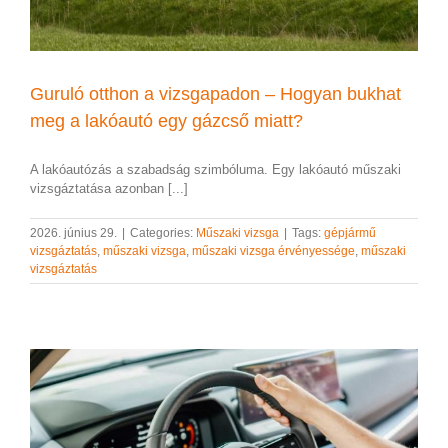
Guruló otthon a vizsgapadon – Hogyan bukhat
meg a lakóautó egy gázcső miatt?
A lakóautózás a szabadság szimbóluma. Egy lakóautó műszaki
vizsgáztatása azonban [...]
2026. június 29.
|
Categories:
Műszaki vizsga
|
Tags:
gépjármű
vizsgáztatás
,
műszaki vizsga
,
műszaki vizsga érvényessége
,
műszaki
vizsgáztatás