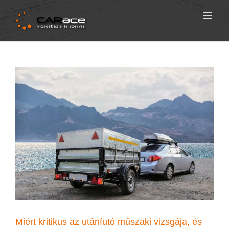
Skip
to
content
Miért kritikus az utánfutó műszaki vizsgája, és