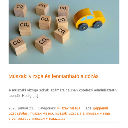
Műszaki vizsga és fenntartható autózás
A műszaki vizsga sokak számára csupán kötelező adminisztratív
teendő. Pedig [...]
2026. január 23.
|
Categories:
Műszaki vizsga
|
Tags:
gépjármű
vizsgáztatás
,
műszaki vizsga
,
műszaki vizsga ára
,
műszaki vizsga
érvényessége
,
műszaki vizsgáztatás