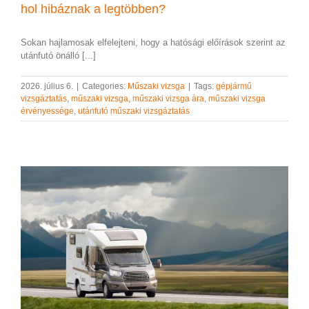
hol hibáznak a legtöbben?
Sokan hajlamosak elfelejteni, hogy a hatósági előírások szerint az
utánfutó önálló [...]
2026. július 6.
|
Categories:
Műszaki vizsga
|
Tags:
gépjármű
vizsgáztatás
,
műszaki vizsga
,
műszaki vizsga ára
,
műszaki vizsga
érvényessége
,
utánfutó műszaki vizsgáztatás