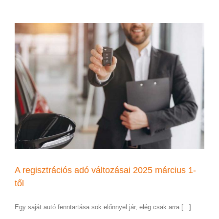
A regisztrációs adó változásai 2025 március 1-
től
Egy saját autó fenntartása sok előnnyel jár, elég csak arra [...]