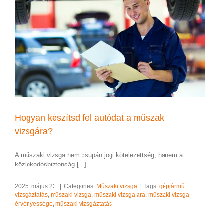
Hogyan készítsd fel autódat a műszaki
vizsgára?
A műszaki vizsga nem csupán jogi kötelezettség, hanem a
közlekedésbiztonság [...]
2025. május 23.
|
Categories:
Műszaki vizsga
|
Tags:
gépjármű
vizsgáztatás
,
műszaki vizsga
,
műszaki vizsga ára
,
műszaki vizsga
érvényessége
,
műszaki vizsgáztatás