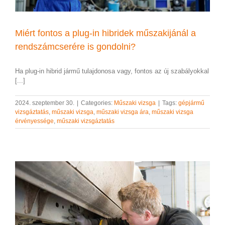
Miért fontos a plug-in hibridek műszakijánál a
rendszámcserére is gondolni?
Ha plug-in hibrid jármű tulajdonosa vagy, fontos az új szabályokkal
[...]
2024. szeptember 30.
|
Categories:
Műszaki vizsga
|
Tags:
gépjármű
vizsgáztatás
,
műszaki vizsga
,
műszaki vizsga ára
,
műszaki vizsga
érvényessége
,
műszaki vizsgáztatás