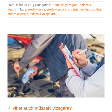
2025. március 17.
|
Categories:
Eredetiségvizsgálat
,
Műszaki
vizsga
|
Tags:
eredetvizsga
,
eredetvizsga ára
,
gépjármű vizsgáztatás
,
műszaki vizsga
,
műszaki vizsga ára
Ki vihet autót műszaki vizsgára?