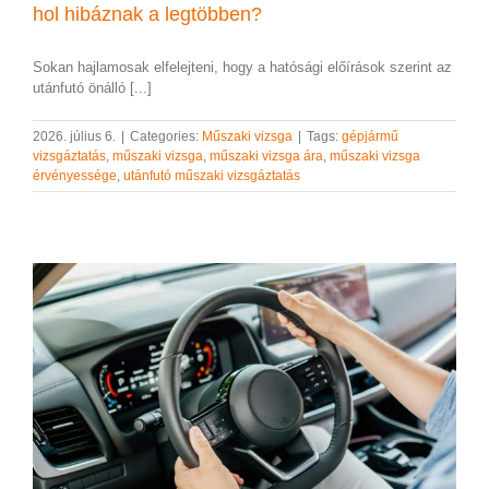
hol hibáznak a legtöbben?
Sokan hajlamosak elfelejteni, hogy a hatósági előírások szerint az
utánfutó önálló [...]
2026. július 6.
|
Categories:
Műszaki vizsga
|
Tags:
gépjármű
vizsgáztatás
,
műszaki vizsga
,
műszaki vizsga ára
,
műszaki vizsga
érvényessége
,
utánfutó műszaki vizsgáztatás