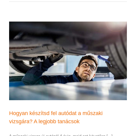
Hogyan készítsd fel autódat a műszaki
vizsgára? A legjobb tanácsok