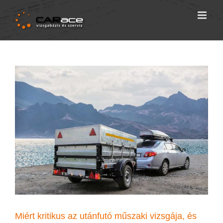
Skip
to
content
Miért kritikus az utánfutó műszaki vizsgája, és