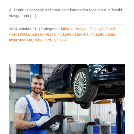
A járműtulajdonosok számára nem ismeretlen fogalom a műszaki
vizsga, ami [...]
2024. október 21.
|
Categories:
Műszaki vizsga
|
Tags:
gépjármű
vizsgáztatás
,
műszaki vizsga
,
műszaki vizsga ára
,
műszaki vizsga
érvényessége
,
műszaki vizsgáztatás