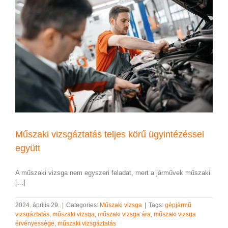
Műszaki vizsgáztatás teljes körű ügyintézéssel
együtt
A műszaki vizsga nem egyszeri feladat, mert a járművek műszaki
[...]
2024. április 29.
|
Categories:
Műszaki vizsga
|
Tags:
gépjármű
vizsgáztatás
,
műszaki vizsga
,
műszaki vizsga ára
,
műszaki vizsga
érvényessége
,
műszaki vizsgáztatás