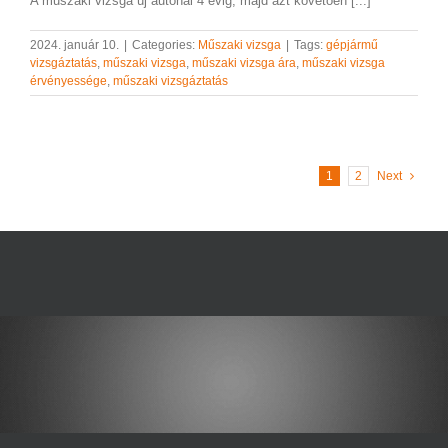
A műszaki vizsga új autónál 4 évig, majd azt követően [...]
2024. január 10.
|
Categories:
Műszaki vizsga
|
Tags:
gépjármű
vizsgáztatás
,
műszaki vizsga
,
műszaki vizsga ára
,
műszaki vizsga
érvényessége
,
műszaki vizsgáztatás
1
2
Next