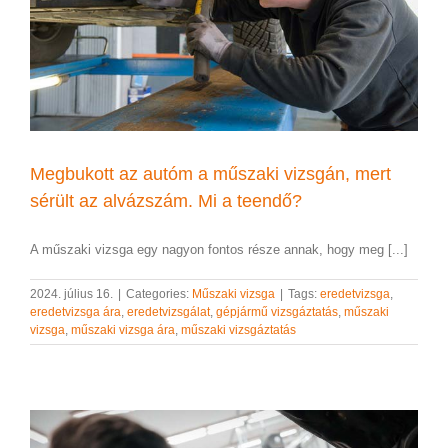
Megbukott az autóm a műszaki vizsgán, mert
sérült az alvázszám. Mi a teendő?
A műszaki vizsga egy nagyon fontos része annak, hogy meg [...]
2024. július 16.
|
Categories:
Műszaki vizsga
|
Tags:
eredetvizsga
,
eredetvizsga ára
,
eredetvizsgálat
,
gépjármű vizsgáztatás
,
műszaki
vizsga
,
műszaki vizsga ára
,
műszaki vizsgáztatás