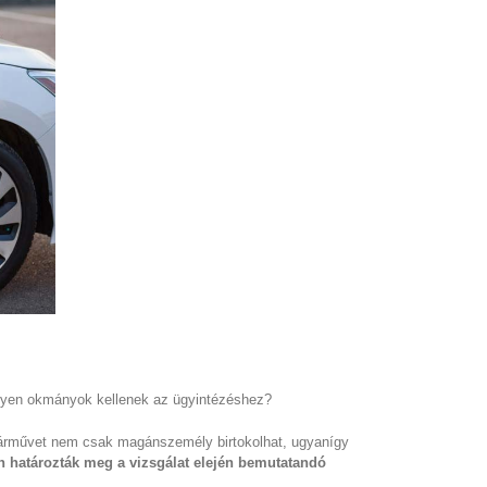
Milyen okmányok kellenek az ügyintézéshez?
járművet nem csak magánszemély birtokolhat, ugyanígy
án határozták meg a vizsgálat elején bemutatandó