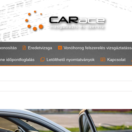
honosítás
Eredetvizsga
Vonóhorog felszerelés vizsgáztatáss
ine időpontfoglalás
Letölthető nyomtatványok
Kapcsolat