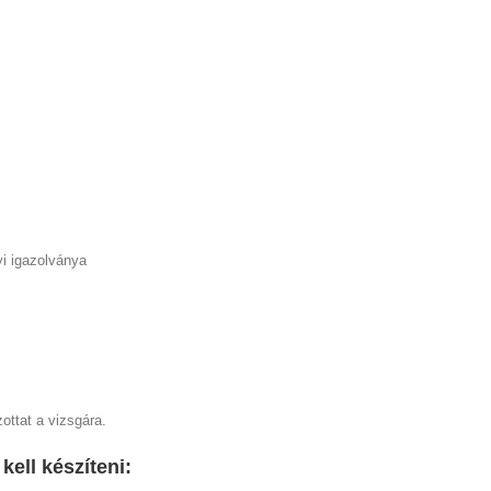
i igazolványa
ttat a vizsgára.
kell készíteni: