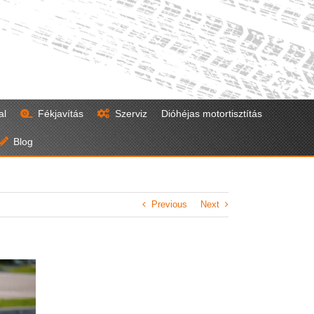
al
Fékjavítás
Szerviz
Dióhéjas motortisztítás
Blog
Previous
Next