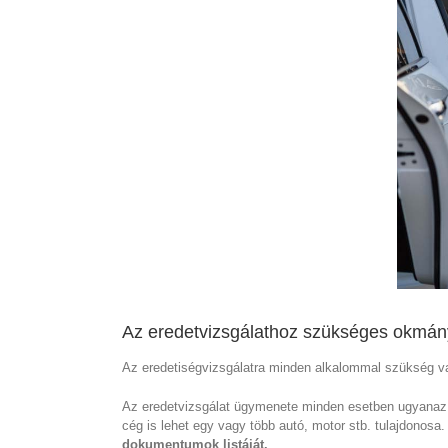
Az eredetvizsgálathoz szükséges okmányo
Az eredetiségvizsgálatra minden alkalommal szükség va
Az eredetvizsgálat ügymenete minden esetben ugyanaz
cég is lehet egy vagy több autó, motor stb. tulajdonosa
dokumentumok listáját.