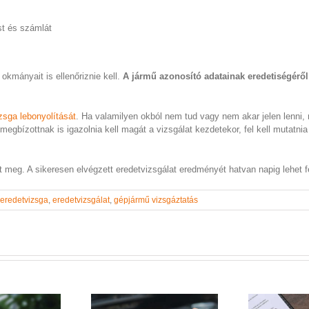
ést és számlát
kmányait is ellenőriznie kell.
A jármű azonosító adatainak eredetiségéről
zsga lebonyolítását
. Ha valamilyen okból nem tud vagy nem akar jelen lenni
megbízottnak is igazolnia kell magát a vizsgálat kezdetekor, fel kell mutatn
et meg. A sikeresen elvégzett eredetvizsgálat eredményét hatvan napig lehet f
eredetvizsga
,
eredetvizsgálat
,
gépjármű vizsgáztatás