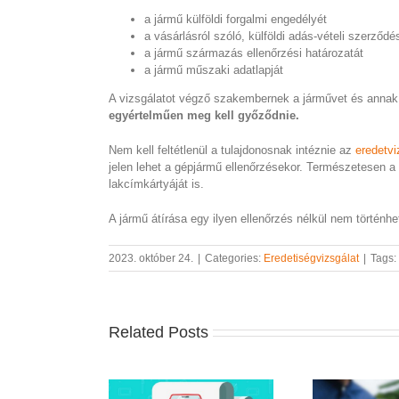
a jármű külföldi forgalmi engedélyét
a vásárlásról szóló, külföldi adás-vételi szerződ
a jármű származás ellenőrzési határozatát
a jármű műszaki adatlapját
A vizsgálatot végző szakembernek a járművet és annak o
egyértelműen meg kell győződnie.
Nem kell feltétlenül a tulajdonosnak intéznie az
eredetvi
jelen lehet a gépjármű ellenőrzésekor. Természetesen a 
lakcímkártyáját is.
A jármű átírása egy ilyen ellenőrzés nélkül nem történh
2023. október 24.
|
Categories:
Eredetiségvizsgálat
|
Tags:
Related Posts