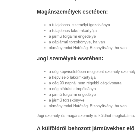
Magánszemélyek esetében:
a tulajdonos személyi igazolványa
a tulajdonos lakcímkártyája
a jármű forgalmi engedélye
a gépjármű törzskönyve, ha van
okmányirodai Hatósági Bizonyítvány, ha van
Jogi személyek esetében:
a cég képviseletében megjelent személy személy
a képviselő lakcímkártyája
a cég 90 napnál nem régebbi cégkivonata
a cég aláírási címpéldánya
a jármű forgalmi engedélye
a jármű törzskönyve
okmányirodai Hatósági Bizonyítvány, ha van
Jogi személy és magánszemély is küldhet meghatalmazo
A külföldről behozott járművekhez elő 