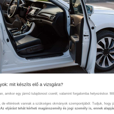
k: mit készíts elő a vizsgára?
n, amikor egy jármű tulajdonost cserél, valamint forgalomba helyezéskor. 
, de eltérések vannak a szükséges okmányok szempontjából. Tudjuk, hogy 
.
Az eljárást tehát kérheti magánszemély és jogi személy is, ennek alapj