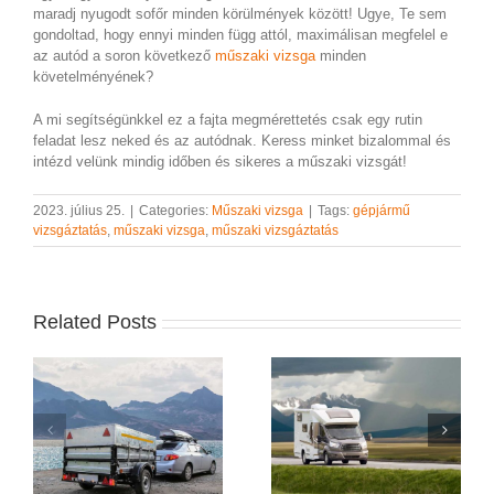
maradj nyugodt sofőr minden körülmények között! Ugye, Te sem
gondoltad, hogy ennyi minden függ attól, maximálisan megfelel e
az autód a soron következő
műszaki vizsga
minden
követelményének?
A mi segítségünkkel ez a fajta megmérettetés csak egy rutin
feladat lesz neked és az autódnak. Keress minket bizalommal és
intézd velünk mindig időben és sikeres a műszaki vizsgát!
2023. július 25.
|
Categories:
Műszaki vizsga
|
Tags:
gépjármű
vizsgáztatás
,
műszaki vizsga
,
műszaki vizsgáztatás
Related Posts
Guruló otthon a
A műszaki vizsga díja
vizsgapadon – Hogyan
megnövekedett
bukhat meg a lakóautó
n?
egy gázcső miatt?