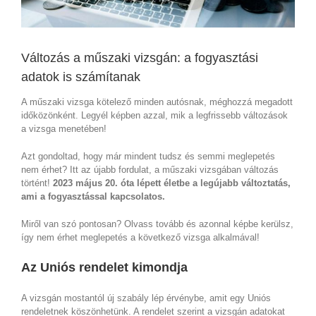
Változás a műszaki vizsgán: a fogyasztási
adatok is számítanak
A műszaki vizsga kötelező minden autósnak, méghozzá megadott
időközönként. Legyél képben azzal, mik a legfrissebb változások
a vizsga menetében!
Azt gondoltad, hogy már mindent tudsz és semmi meglepetés
nem érhet? Itt az újabb fordulat, a műszaki vizsgában változás
történt!
2023 május 20. óta lépett életbe a legújabb változtatás,
ami a fogyasztással kapcsolatos.
Miről van szó pontosan? Olvass tovább és azonnal képbe kerülsz,
így nem érhet meglepetés a következő vizsga alkalmával!
Az Uniós rendelet kimondja
A vizsgán mostantól új szabály lép érvénybe, amit egy Uniós
rendeletnek köszönhetünk. A rendelet szerint a vizsgán adatokat