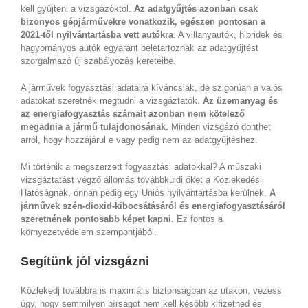
kell gyűjteni a vizsgázóktól.
Az adatgyűjtés azonban csak
bizonyos gépjárművekre vonatkozik, egészen pontosan a
2021-től nyilvántartásba vett autókra
. A villanyautók, hibridek és
hagyományos autók egyaránt beletartoznak az adatgyűjtést
szorgalmazó új szabályozás kereteibe.
A járművek fogyasztási adataira kíváncsiak, de szigorúan a valós
adatokat szeretnék megtudni a vizsgáztatók.
Az üzemanyag és
az energiafogyasztás számait azonban nem kötelező
megadnia a jármű tulajdonosának.
Minden vizsgázó dönthet
arról, hogy hozzájárul e vagy pedig nem az adatgyűjtéshez.
Mi történik a megszerzett fogyasztási adatokkal? A műszaki
vizsgáztatást végző állomás továbbküldi őket a Közlekedési
Hatóságnak, onnan pedig egy Uniós nyilvántartásba kerülnek.
A
járművek szén-dioxid-kibocsátásáról és energiafogyasztásáról
szeretnének pontosabb képet kapni.
Ez fontos a
környezetvédelem szempontjából.
Segítünk jól vizsgázni
Közlekedj továbbra is maximális biztonságban az utakon, vezess
úgy, hogy semmilyen bírságot nem kell később kifizetned és