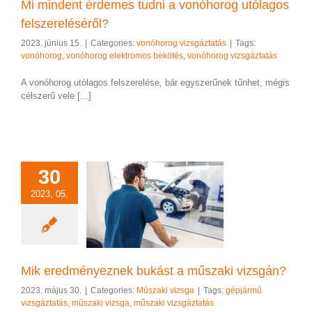
Mi mindent érdemes tudni a vonóhorog utólagos
felszereléséről?
2023. június 15.
|
Categories:
vonóhorog vizsgáztatás
|
Tags:
vonóhorog
,
vonóhorog elektromos bekötés
,
vonóhorog vizsgáztatás
A vonóhorog utólagos felszerelése, bár egyszerűnek tűnhet, mégis
célszerű vele [...]
30
2023, 05,
eredményeznek
st a műszaki
vizsgán?
szaki vizsga
Mik eredményeznek bukást a műszaki vizsgán?
2023. május 30.
|
Categories:
Műszaki vizsga
|
Tags:
gépjármű
vizsgáztatás
,
műszaki vizsga
,
műszaki vizsgáztatás