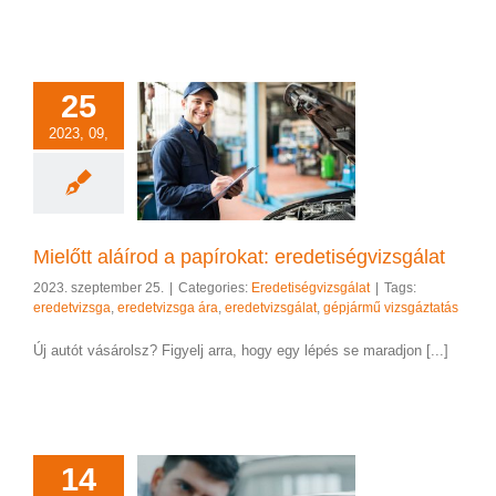
25
2023, 09,
láírod a papírokat:
tiségvizsgálat
etiségvizsgálat
Mielőtt aláírod a papírokat: eredetiségvizsgálat
2023. szeptember 25.
|
Categories:
Eredetiségvizsgálat
|
Tags:
eredetvizsga
,
eredetvizsga ára
,
eredetvizsgálat
,
gépjármű vizsgáztatás
Új autót vásárolsz? Figyelj arra, hogy egy lépés se maradjon [...]
14