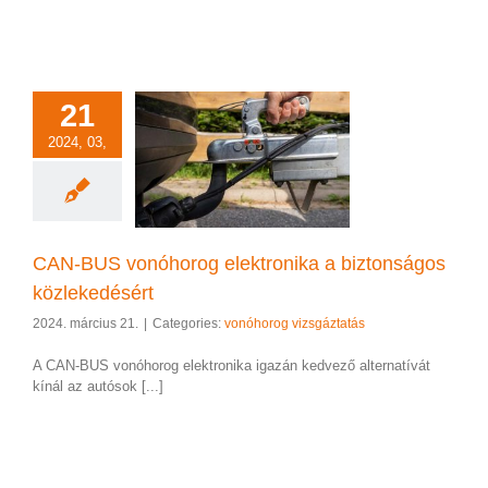
21
2024, 03,
BUS vonóhorog
ika a biztonságos
zlekedésért
rog vizsgáztatás
CAN-BUS vonóhorog elektronika a biztonságos
közlekedésért
2024. március 21.
|
Categories:
vonóhorog vizsgáztatás
A CAN-BUS vonóhorog elektronika igazán kedvező alternatívát
kínál az autósok [...]