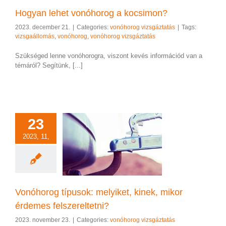
Hogyan lehet vonóhorog a kocsimon?
2023. december 21.
|
Categories:
vonóhorog vizsgáztatás
|
Tags:
vizsgaállomás
,
vonóhorog
,
vonóhorog vizsgáztatás
Szükséged lenne vonóhorogra, viszont kevés információd van a
témáról? Segítünk, [...]
23
2023, 11,
horog típusok:
et, kinek, mikor
 felszereltetni?
rog vizsgáztatás
Vonóhorog típusok: melyiket, kinek, mikor
érdemes felszereltetni?
2023. november 23.
|
Categories:
vonóhorog vizsgáztatás