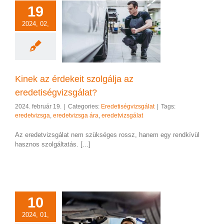
19
2024, 02,
érdekeit szolgálja
etiségvizsgálat?
etiségvizsgálat
Kinek az érdekeit szolgálja az
eredetiségvizsgálat?
2024. február 19.
|
Categories:
Eredetiségvizsgálat
|
Tags:
eredetvizsga
,
eredetvizsga ára
,
eredetvizsgálat
Az eredetvizsgálat nem szükséges rossz, hanem egy rendkívül
hasznos szolgáltatás. [...]
10
n készítsd fel
2024, 01,