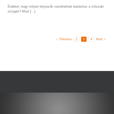
Érdekel, hogy milyen tényezők vezethetnek bukáshoz a műszaki
vizsgán? Most [...]
Previous
2
3
4
Next