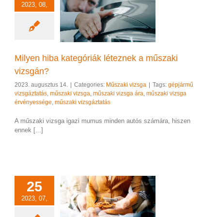
2023, 08,
 hiba kategóriák
znek a műszaki
vizsgán?
szaki vizsga
Milyen hiba kategóriák léteznek a műszaki
vizsgán?
2023. augusztus 14.
|
Categories:
Műszaki vizsga
|
Tags:
gépjármű
vizsgáztatás
,
műszaki vizsga
,
műszaki vizsga ára
,
műszaki vizsga
érvényessége
,
műszaki vizsgáztatás
A műszaki vizsga igazi mumus minden autós számára, hiszen
ennek [...]
25
2023, 07,
zás a műszaki
n: a fogyasztási