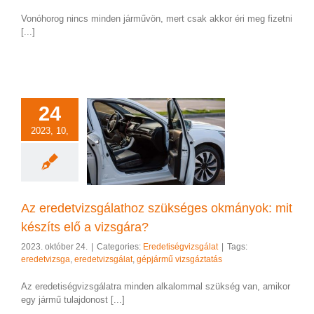
Vonóhorog nincs minden járművön, mert csak akkor éri meg fizetni
[...]
24
2023, 10,
detvizsgálathoz
es okmányok: mit
 elő a vizsgára?
etiségvizsgálat
Az eredetvizsgálathoz szükséges okmányok: mit
készíts elő a vizsgára?
2023. október 24.
|
Categories:
Eredetiségvizsgálat
|
Tags:
eredetvizsga
,
eredetvizsgálat
,
gépjármű vizsgáztatás
Az eredetiségvizsgálatra minden alkalommal szükség van, amikor
egy jármű tulajdonost [...]