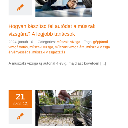
dat a műszaki
ára? A legjobb
tanácsok
szaki vizsga
Hogyan készítsd fel autódat a műszaki
vizsgára? A legjobb tanácsok
2024. január 10.
|
Categories:
Műszaki vizsga
|
Tags:
gépjármű
vizsgáztatás
,
műszaki vizsga
,
műszaki vizsga ára
,
műszaki vizsga
érvényessége
,
műszaki vizsgáztatás
A műszaki vizsga új autónál 4 évig, majd azt követően [...]
21
2023, 12,
lehet vonóhorog a
kocsimon?
rog vizsgáztatás