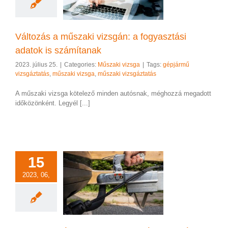
k is számítanak
szaki vizsga
Változás a műszaki vizsgán: a fogyasztási
adatok is számítanak
2023. július 25.
|
Categories:
Műszaki vizsga
|
Tags:
gépjármű
vizsgáztatás
,
műszaki vizsga
,
műszaki vizsgáztatás
A műszaki vizsga kötelező minden autósnak, méghozzá megadott
időközönként. Legyél [...]
15
2023, 06,
ent érdemes tudni
óhorog utólagos
szereléséről?
rog vizsgáztatás