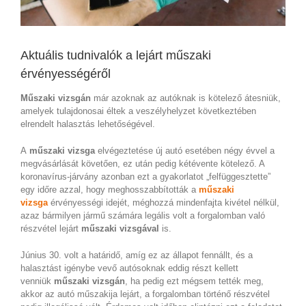
Aktuális tudnivalók a lejárt műszaki
érvényességéről
Műszaki vizsgán
már azoknak az autóknak is kötelező átesniük,
amelyek tulajdonosai éltek a veszélyhelyzet következtében
elrendelt halasztás lehetőségével.
A
műszaki vizsga
elvégeztetése új autó esetében négy évvel a
megvásárlását követően, ez után pedig kétévente kötelező. A
koronavírus-járvány azonban ezt a gyakorlatot „felfüggesztette”
egy időre azzal, hogy meghosszabbították a
műszaki
vizsga
érvényességi idejét, méghozzá mindenfajta kivétel nélkül,
azaz bármilyen jármű számára legális volt a forgalomban való
részvétel lejárt
műszaki vizsgával
is.
Június 30. volt a határidő, amíg ez az állapot fennállt, és a
halasztást igénybe vevő autósoknak eddig részt kellett
venniük
műszaki vizsgán
, ha pedig ezt mégsem tették meg,
akkor az autó műszakija lejárt, a forgalomban történő részvétel