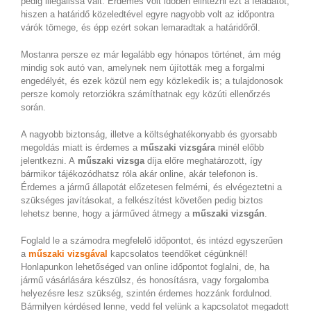
pedig illegálissá vált. Érdemes volt időben elintézni ezt a feladatot,
hiszen a határidő közeledtével egyre nagyobb volt az időpontra
várók tömege, és épp ezért sokan lemaradtak a határidőről.
Mostanra persze ez már legalább egy hónapos történet, ám még
mindig sok autó van, amelynek nem újították meg a forgalmi
engedélyét, és ezek közül nem egy közlekedik is; a tulajdonosok
persze komoly retorziókra számíthatnak egy közúti ellenőrzés
során.
A nagyobb biztonság, illetve a költséghatékonyabb és gyorsabb
megoldás miatt is érdemes a
műszaki vizsgára
minél előbb
jelentkezni. A
műszaki vizsga
díja előre meghatározott, így
bármikor tájékozódhatsz róla akár online, akár telefonon is.
Érdemes a jármű állapotát előzetesen felmérni, és elvégeztetni a
szükséges javításokat, a felkészítést követően pedig biztos
lehetsz benne, hogy a járműved átmegy a
műszaki vizsgán
.
Foglald le a számodra megfelelő időpontot, és intézd egyszerűen
a
műszaki vizsgával
kapcsolatos teendőket cégünknél!
Honlapunkon lehetőséged van online időpontot foglalni, de, ha
jármű vásárlására készülsz, és honosításra, vagy forgalomba
helyezésre lesz szükség, szintén érdemes hozzánk fordulnod.
Bármilyen kérdésed lenne, vedd fel velünk a kapcsolatot megadott