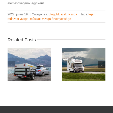
elérhetőségeink egyikén!
2022. július 19.
|
Categories:
Blog
,
Műszaki vizsga
|
Tags:
lejárt
műszaki vizsga
,
műszaki vizsga érvényessége
Related Posts
Guruló otthon a
A műszaki vizsga díja
vizsgapadon – Hogyan
megnövekedett
bukhat meg a lakóautó
n?
egy gázcső miatt?